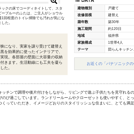
建物種別
戸建て
ラックの床でコーディネイトして、スタ
ビーブルーのふたは、ご主人がショウル
改修規模
建替え
週1回程度のトイレ掃除でも汚れが気にな
築年数
築30年
ました。
施工期間
約120日
地域
福井県
家族構成
1世帯4人
手狭になり、実家を譲り受けて建替え
テーマ
団らんキッチン
と黒を効果的に使ったインテリアで、
を実現。各部屋の壁面に大容量の収納
片付きます。生活動線にも工夫を凝ら
お近くの「パナソニックの
ました。
キッチンで調理や後片付けをしながら、リビングで遊ぶ子供たちを見守れる
びのび過ごしています。ランドリールームやクローゼットも使いやすく、と
つくっていただき、イメージどおりのスタイリッシュな住まいに、とても満