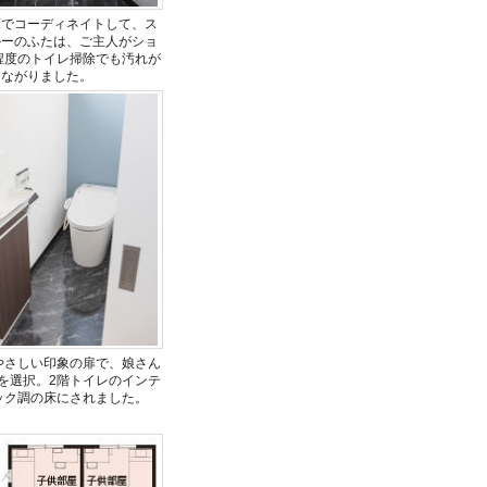
床でコーディネイトして、ス
ルーのふたは、ご主人がショ
程度のトイレ掃除でも汚れが
つながりました。
やさしい印象の扉で、娘さん
を選択。2階トイレのインテ
ック調の床にされました。