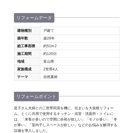
リフォームデータ
建物種別
戸建て
築年数
築28年
総工事面積
約51m
2
施工期間
約120日
地域
富山県
家族構成
2世帯4人
テーマ
自然素材
リフォームポイント
息子さん夫婦との二世帯同居を機に、住まいを大規模リフォー
ム。とくに共用で使用するキッチン・浴室・洗面所・トイレに
は、「来客が多いので空間に余裕が欲しい」「モノが多い」「冬
が寒い」「室内干しスペースが欲しい」などのお悩みを解消する
設備を導入しました。