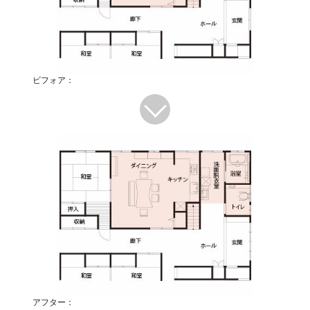
ビフォア：
アフター：