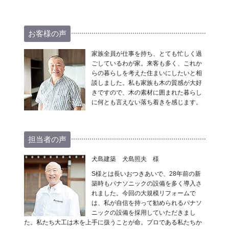
お客様の声
家族全員が仕事を持ち、とても忙しく過
ごしているわが家。来客も多く、これか
らの暮らしを考えた住まいにしたいと相
談しました。私も家族も木の質感が大好
きですので、木の素材に囲まれた暮らし
に何とも言えない落ち着きを感じます。
担当者の声
犬島建築 犬島照夫 様
S様とは長いおつきあいで、28年前の新
築時もパナソニックの設備を多く導入さ
れました。今回の大規模リフォームで
は、私が自信を持って勧められるパナソ
ニックの設備を採用していただきまし
た。私たち大工は木を上手に扱うことが命。プロである私たちか