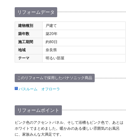
リフォームデータ
建物種別
戸建て
築年数
築20年
施工期間
約80日
地域
奈良県
テーマ
明るい部屋
このリフォームで採用したパナソニック商品
バスルーム オフローラ
リフォームポイント
ピンク色のアクセントパネル、そして浴槽もピンク色で、あとは
ホワイトでまとめました。暖かみのある優しい雰囲気のお風呂
に、家族みんな大満足です。