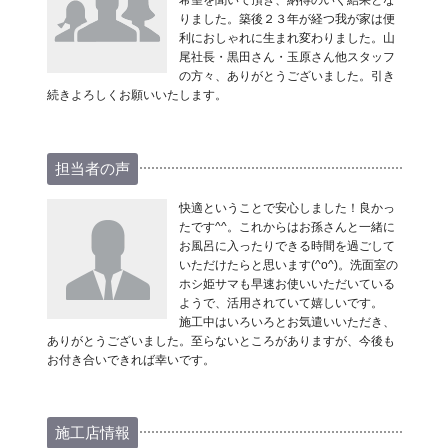
希望を聞いて頂き、納得のいく結果とな
りました。築後２３年が経つ我が家は便
利におしゃれに生まれ変わりました。山
尾社長・黒田さん・玉原さん他スタッフ
の方々、ありがとうございました。引き
続きよろしくお願いいたします。
担当者の声
快適ということで安心しました！良かっ
たです^^。これからはお孫さんと一緒に
お風呂に入ったりできる時間を過ごして
いただけたらと思います(^o^)。洗面室の
ホシ姫サマも早速お使いいただいている
ようで、活用されていて嬉しいです。
施工中はいろいろとお気遣いいただき、
ありがとうございました。至らないところがありますが、今後も
お付き合いできれば幸いです。
施工店情報