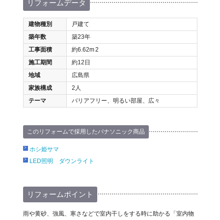
リフォームデータ
建物種別
戸建て
築年数
築23年
工事面積
約6.62m
2
施工期間
約12日
地域
広島県
家族構成
2人
テーマ
バリアフリー、明るい部屋、広々
このリフォームで採用したパナソニック商品
ホシ姫サマ
LED照明 ダウンライト
リフォームポイント
雨や黄砂、強風、寒さなどで室内干しをする時に助かる「室内物