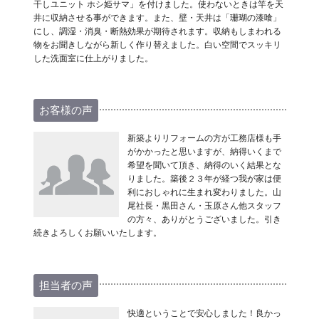
干しユニット ホシ姫サマ」を付けました。使わないときは竿を天
井に収納させる事ができます。また、壁・天井は「珊瑚の漆喰」
にし、調湿・消臭・断熱効果が期待されます。収納もしまわれる
物をお聞きしながら新しく作り替えました。白い空間でスッキリ
した洗面室に仕上がりました。
お客様の声
新築よりリフォームの方が工務店様も手
がかかったと思いますが、納得いくまで
希望を聞いて頂き、納得のいく結果とな
りました。築後２３年が経つ我が家は便
利におしゃれに生まれ変わりました。山
尾社長・黒田さん・玉原さん他スタッフ
の方々、ありがとうございました。引き
続きよろしくお願いいたします。
担当者の声
快適ということで安心しました！良かっ