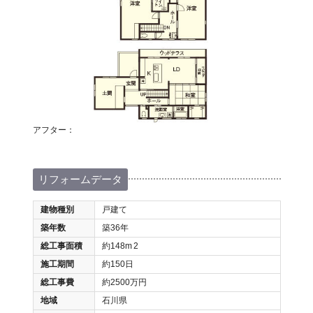
アフター：
リフォームデータ
建物種別
戸建て
築年数
築36年
総工事面積
約148m
2
施工期間
約150日
総工事費
約2500万円
地域
石川県