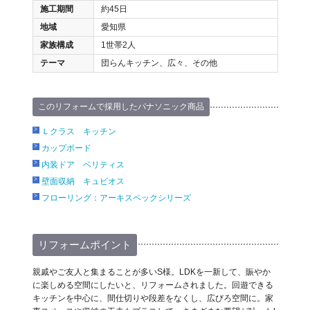
施工期間
約45日
地域
愛知県
家族構成
1世帯2人
テーマ
団らんキッチン、広々、その他
このリフォームで採用したパナソニック商品
Ｌクラス キッチン
カップボード
内装ドア ベリティス
壁面収納 キュビオス
フローリング：アーキスペックシリーズ
リフォームポイント
親戚やご友人と集まることが多いS様。LDKを一新して、賑やか
に楽しめる空間にしたいと、リフォームされました。回遊できる
キッチンを中心に、間仕切りや段差をなくし、広びろ空間に。家