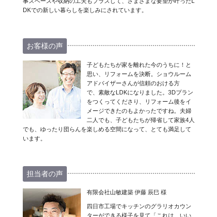
事スペースや収納の工夫もプラスして、さまざまな要望が叶ったL
DKでの新しい暮らしを楽しみにされています。
お客様の声
子どもたちが家を離れた今のうちに！と
思い、リフォームを決断。ショウルーム
アドバイザーさんが信頼のおける方
で、素敵なLDKになりました。3Dプラン
をつくってくださり、リフォーム後をイ
メージできたのもよかったですね。夫婦
二人でも、子どもたちが帰省して家族4人
でも、ゆったり団らんを楽しめる空間になって、とても満足して
います。
担当者の声
有限会社山敏建築 伊藤 辰巳 様
四日市工場でキッチンのグラリオカウン
ターができる様子を見て「これは、いい