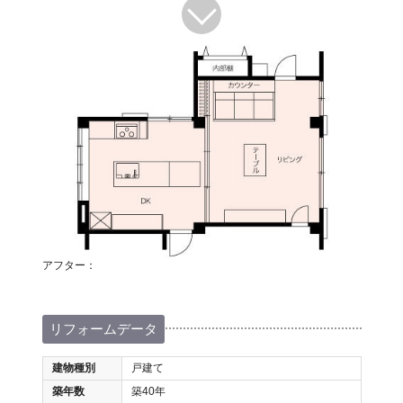
アフター：
リフォームデータ
建物種別
戸建て
築年数
築40年