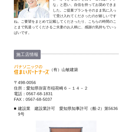
な」と思い、自信を持ってお奨めできま
した。ご提案プランをそのまま気に入っ
て受け入れてくださったのが嬉しいです
ね。ご要望をまとめて記載してくださったり、こちらの時間のこ
とまで気遣ってくださるご夫妻のお人柄に、感謝の気持ちでいっ
ぱいです。
施工店情報
（有）山敏建築
〒498-0056
住所：愛知県弥富市稲荷崎６－１４－２
電話：0567-68-1831
FAX：0567-68-5037
建設業 建設業許可 愛知県知事許可（般-2）第5636
9号