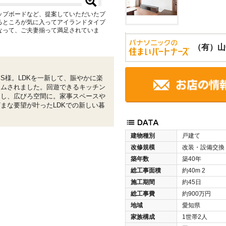
ップボードなど、提案していただいたプ
るところが気に入ってアイランドタイプ
なって、ご夫妻揃って満足されていま
（有）山
S様。LDKを一新して、賑やかに楽
ームされました。回遊できるキッチン
くし、広びろ空間に。家事スペースや
まな要望が叶ったLDKでの新しい暮
建物種別
戸建て
改修規模
改装・設備交換
築年数
築40年
総工事面積
約40m
2
施工期間
約45日
総工事費
約900万円
地域
愛知県
家族構成
1世帯2人