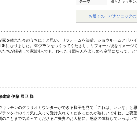
テーマ
団らんキッチン
お近くの「パナソニックの
が家を離れた今のうちに！と思い、リフォームを決断。ショウルームアドバ
LDKになりました。3Dプランをつくってくださり、リフォーム後をイメージ
もたちが帰省して家族4人でも、ゆったり団らんを楽しめる空間になって、と
建築 伊藤 辰巳 様
でキッチンのグラリオカウンターができる様子を見て「これは、いいな」と
プランをそのまま気に入って受け入れてくださったのが嬉しいですね。ご要
間のことまで気遣ってくださるご夫妻のお人柄に、感謝の気持ちでいっぱい