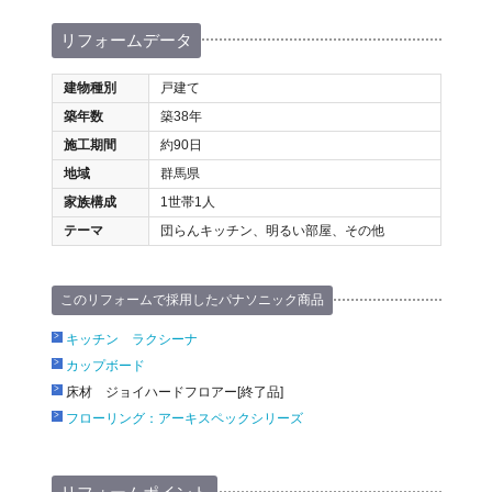
リフォームデータ
建物種別
戸建て
築年数
築38年
施工期間
約90日
地域
群馬県
家族構成
1世帯1人
テーマ
団らんキッチン、明るい部屋、その他
このリフォームで採用したパナソニック商品
キッチン ラクシーナ
カップボード
床材 ジョイハードフロアー[終了品]
フローリング：アーキスペックシリーズ