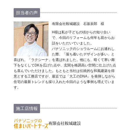
担当者の声
有限会社鞍城建設 石坂辰郎 様
H様は私が子どもの頃からの知り合い
で、今回のリフォームも何年も前からお
話をいただいていました。
パナソニックのショウルームにお連れし
た際、「落ち着いたデザインが多い」と
喜ばれ、「ラクシーナ」を選ばれました。他にも、暗くて寒い廊
下をなくしてDKを広げた点や、玄関を格調高い空間に仕上げた点
も喜んでいただけました。もともと当社は伝統的な和風建築を得
意とする工務店ですが、最近では「大工のDNA」を発揮しながら
住宅の最新トレンドも採り入れた今回のような事例も増えていま
す。
施工店情報
有限会社鞍城建設