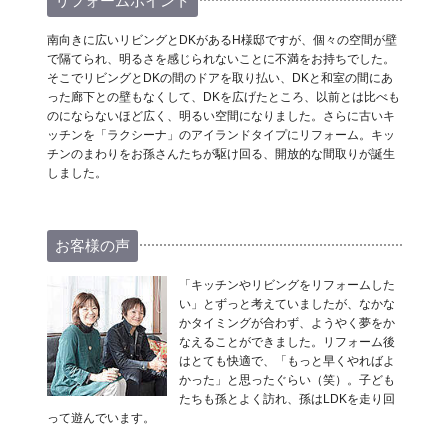
リフォームポイント
南向きに広いリビングとDKがあるH様邸ですが、個々の空間が壁
で隔てられ、明るさを感じられないことに不満をお持ちでした。
そこでリビングとDKの間のドアを取り払い、DKと和室の間にあ
った廊下との壁もなくして、DKを広げたところ、以前とは比べも
のにならないほど広く、明るい空間になりました。さらに古いキ
ッチンを「ラクシーナ」のアイランドタイプにリフォーム。キッ
チンのまわりをお孫さんたちが駆け回る、開放的な間取りが誕生
しました。
お客様の声
「キッチンやリビングをリフォームした
い」とずっと考えていましたが、なかな
かタイミングが合わず、ようやく夢をか
なえることができました。リフォーム後
はとても快適で、「もっと早くやればよ
かった」と思ったぐらい（笑）。子ども
たちも孫とよく訪れ、孫はLDKを走り回
って遊んでいます。