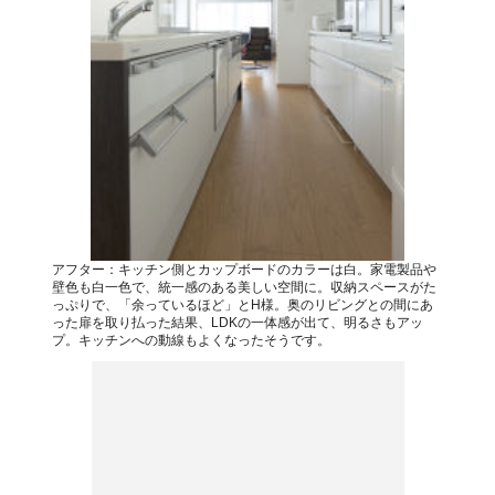
アフター：キッチン側とカップボードのカラーは白。家電製品や
壁色も白一色で、統一感のある美しい空間に。収納スペースがた
っぷりで、「余っているほど」とH様。奥のリビングとの間にあ
った扉を取り払った結果、LDKの一体感が出て、明るさもアッ
プ。キッチンへの動線もよくなったそうです。