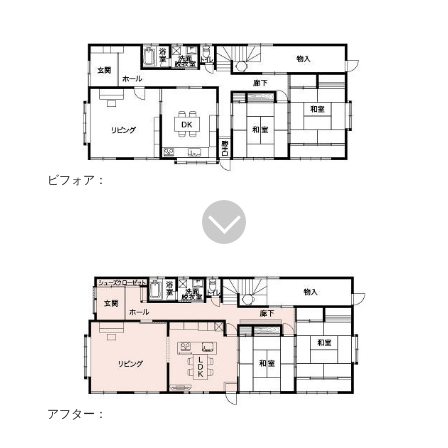
ビフォア：
アフター：