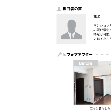
森北
マンション
の既成概念
時短が可能
よね！小さ
広々と暮らした