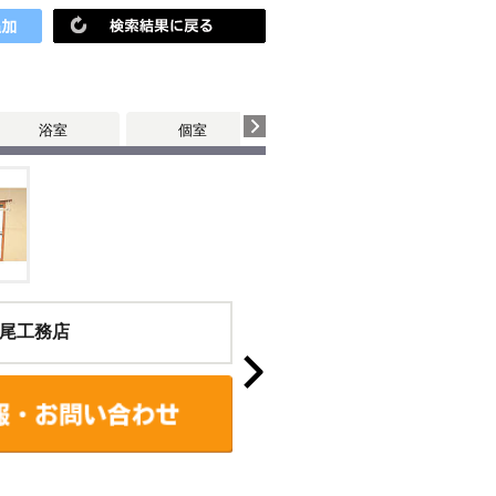
浴室
個室
玄関・廊下
尾工務店