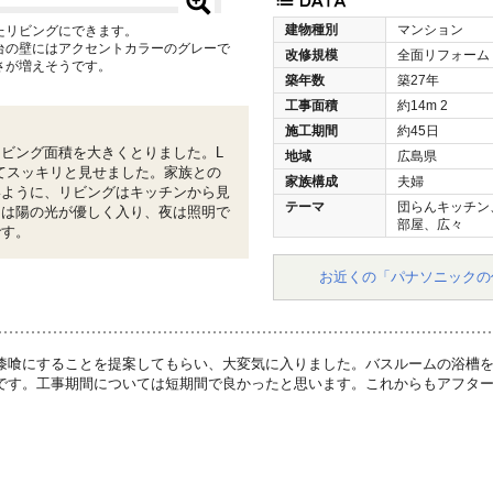
建物種別
マンション
たリビングにできます。
台の壁にはアクセントカラーのグレーで
改修規模
全面リフォーム
さが増えそうです。
築年数
築27年
工事面積
約14m
2
施工期間
約45日
ビング面積を大きくとりました。L
地域
広島県
てスッキリと見せました。家族との
家族構成
夫婦
いように、リビングはキッチンから見
テーマ
団らんキッチン
中は陽の光が優しく入り、夜は照明で
部屋、広々
です。
お近くの「パナソニックの
漆喰にすることを提案してもらい、大変気に入りました。バスルームの浴槽
です。工事期間については短期間で良かったと思います。これからもアフタ