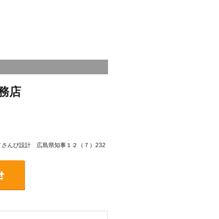
務店
号／さんび設計 広島県知事１２（７）232