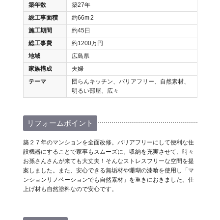
築年数
築27年
総工事面積
約66m
2
施工期間
約45日
総工事費
約1200万円
地域
広島県
家族構成
夫婦
テーマ
団らんキッチン、バリアフリー、自然素材、
明るい部屋、広々
リフォームポイント
築２７年のマンションを全面改修。バリアフリーにして便利な住
設機器にすることで家事もスムーズに。収納を充実させて、時々
お孫さんさんが来ても大丈夫！そんなストレスフリーな空間を提
案しました。また、安心できる無垢材や珊瑚の漆喰を使用し「マ
ンションリノベーションでも自然素材」を重きにおきました。仕
上げ材も自然塗料なので安心です。