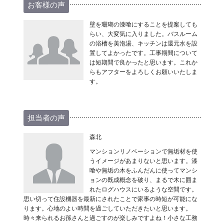
お客様の声
壁を珊瑚の漆喰にすることを提案しても
らい、大変気に入りました。バスルーム
の浴槽を美泡湯、キッチンは還元水を設
置してよかったです。工事期間について
は短期間で良かったと思います。これか
らもアフターをよろしくお願いいたしま
す。
担当者の声
森北
マンションリノベーションで無垢材を使
うイメージがあまりないと思います。漆
喰や無垢の木をふんだんに使ってマンシ
ョンの既成概念を破り、まるで木に囲ま
れたログハウスにいるような空間です。
思い切って住設機器を最新にされたことで家事の時短が可能にな
ります。心地のよい時間を過ごしていただきたいと思います。
時々来られるお孫さんと過ごすのが楽しみですよね！小さな工務