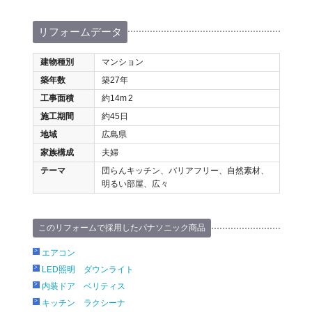
リフォームデータ
建物種別
マンション
築年数
築27年
工事面積
約14m
2
施工期間
約45日
地域
広島県
家族構成
夫婦
テーマ
団らんキッチン、バリアフリー、自然素材、
明るい部屋、広々
このリフォームで採用したパナソニック商品
エアコン
LED照明 ダウンライト
内装ドア ベリティス
キッチン ラクシーナ