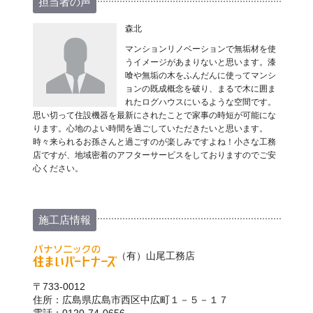
担当者の声
森北
マンションリノベーションで無垢材を使
うイメージがあまりないと思います。漆
喰や無垢の木をふんだんに使ってマンシ
ョンの既成概念を破り、まるで木に囲ま
れたログハウスにいるような空間です。
思い切って住設機器を最新にされたことで家事の時短が可能にな
ります。心地のよい時間を過ごしていただきたいと思います。
時々来られるお孫さんと過ごすのが楽しみですよね！小さな工務
店ですが、地域密着のアフターサービスをしておりますのでご安
心ください。
施工店情報
（有）山尾工務店
〒733-0012
住所：広島県広島市西区中広町１－５－１７
電話：0120-74-0656