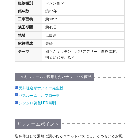
建物種別
マンション
築年数
築27年
工事面積
約3m
2
施工期間
約45日
地域
広島県
家族構成
夫婦
テーマ
団らんキッチン、バリアフリー、自然素材、
明るい部屋、広々
このリフォームで採用したパナソニック商品
天井埋込形ナノイー発生機
バスルーム オフローラ
シンクロ調色LED照明
リフォームポイント
足を伸ばして湯船に浸かれるユニットバスにし、くつろげるお風