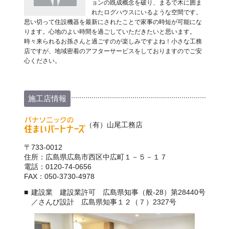
ョンの既成概念を破り、まるで木に囲ま
れたログハウスにいるような空間です。
思い切って住設機器を最新にされたことで家事の時短が可能にな
ります。心地のよい時間を過ごしていただきたいと思います。
時々来られるお孫さんと過ごすのが楽しみですよね！小さな工務
店ですが、地域密着のアフターサービスをしておりますのでご安
心ください。
施工店情報
（有）山尾工務店
〒733-0012
住所：広島県広島市西区中広町１－５－１７
電話：0120-74-0656
FAX：050-3730-4978
建設業 建設業許可 広島県知事（般-28）第28440号
／さんび設計 広島県知事１２（７）2327号