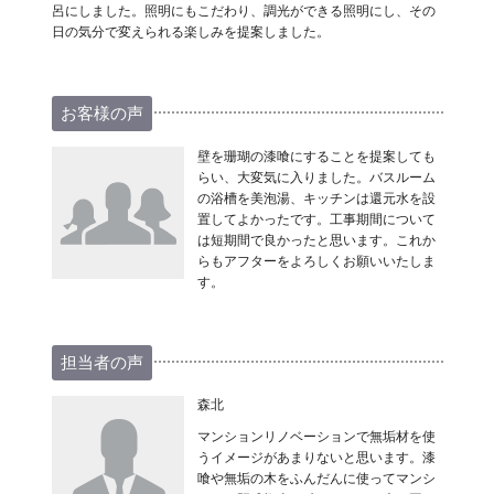
呂にしました。照明にもこだわり、調光ができる照明にし、その
日の気分で変えられる楽しみを提案しました。
お客様の声
壁を珊瑚の漆喰にすることを提案しても
らい、大変気に入りました。バスルーム
の浴槽を美泡湯、キッチンは還元水を設
置してよかったです。工事期間について
は短期間で良かったと思います。これか
らもアフターをよろしくお願いいたしま
す。
担当者の声
森北
マンションリノベーションで無垢材を使
うイメージがあまりないと思います。漆
喰や無垢の木をふんだんに使ってマンシ