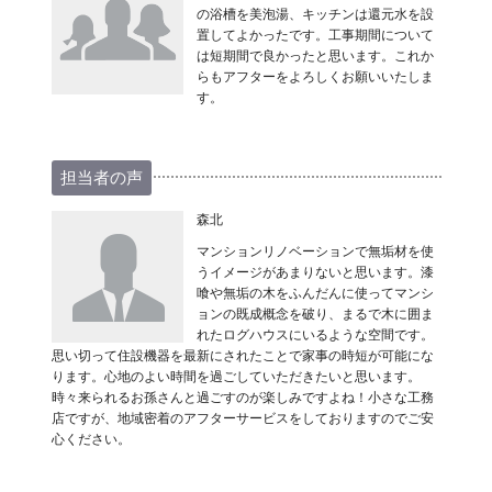
の浴槽を美泡湯、キッチンは還元水を設
置してよかったです。工事期間について
は短期間で良かったと思います。これか
らもアフターをよろしくお願いいたしま
す。
担当者の声
森北
マンションリノベーションで無垢材を使
うイメージがあまりないと思います。漆
喰や無垢の木をふんだんに使ってマンシ
ョンの既成概念を破り、まるで木に囲ま
れたログハウスにいるような空間です。
思い切って住設機器を最新にされたことで家事の時短が可能にな
ります。心地のよい時間を過ごしていただきたいと思います。
時々来られるお孫さんと過ごすのが楽しみですよね！小さな工務
店ですが、地域密着のアフターサービスをしておりますのでご安
心ください。