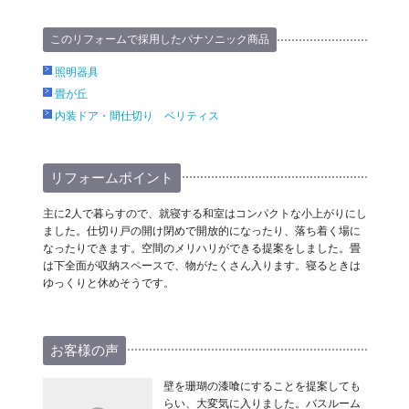
このリフォームで採用したパナソニック商品
照明器具
畳が丘
内装ドア・間仕切り ベリティス
リフォームポイント
主に2人で暮らすので、就寝する和室はコンパクトな小上がりにし
ました。仕切り戸の開け閉めで開放的になったり、落ち着く場に
なったりできます。空間のメリハリができる提案をしました。畳
は下全面が収納スペースで、物がたくさん入ります。寝るときは
ゆっくりと休めそうです。
お客様の声
壁を珊瑚の漆喰にすることを提案しても
らい、大変気に入りました。バスルーム