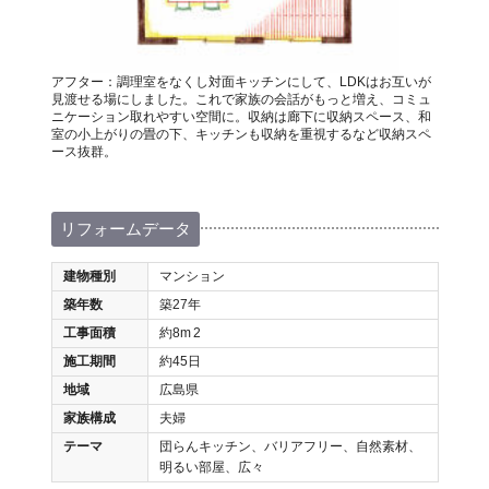
アフター：調理室をなくし対面キッチンにして、LDKはお互いが
見渡せる場にしました。これで家族の会話がもっと増え、コミュ
ニケーション取れやすい空間に。収納は廊下に収納スペース、和
室の小上がりの畳の下、キッチンも収納を重視するなど収納スペ
ース抜群。
リフォームデータ
建物種別
マンション
築年数
築27年
工事面積
約8m
2
施工期間
約45日
地域
広島県
家族構成
夫婦
テーマ
団らんキッチン、バリアフリー、自然素材、
明るい部屋、広々