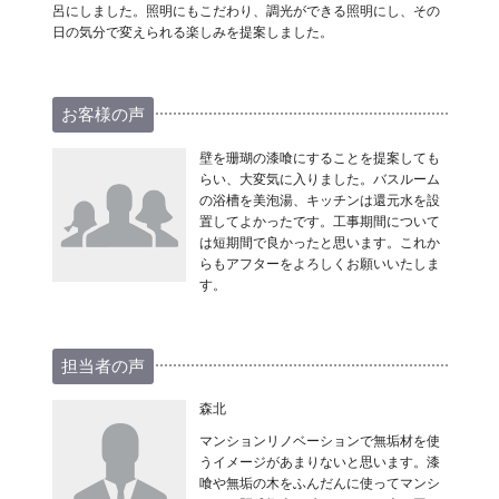
呂にしました。照明にもこだわり、調光ができる照明にし、その
日の気分で変えられる楽しみを提案しました。
お客様の声
壁を珊瑚の漆喰にすることを提案しても
らい、大変気に入りました。バスルーム
の浴槽を美泡湯、キッチンは還元水を設
置してよかったです。工事期間について
は短期間で良かったと思います。これか
らもアフターをよろしくお願いいたしま
す。
担当者の声
森北
マンションリノベーションで無垢材を使
うイメージがあまりないと思います。漆
喰や無垢の木をふんだんに使ってマンシ