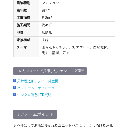
建物種別
マンション
築年数
築27年
工事面積
約3m
2
施工期間
約45日
地域
広島県
家族構成
夫婦
テーマ
団らんキッチン、バリアフリー、自然素材、
明るい部屋、広々
このリフォームで採用したパナソニック商品
天井埋込形ナノイー発生機
バスルーム オフローラ
シンクロ調色LED照明
リフォームポイント
足を伸ばして湯船に浸かれるユニットバスにし、くつろげるお風