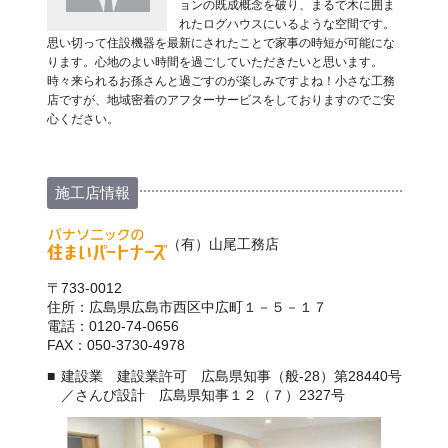
ョンの既成概念を破り、まるで木に囲ま
れたログハウスにいるような空間です。
思い切って住設機器を最新にされたことで家事の時短が可能にな
ります。心地のよい時間を過ごしていただきたいと思います。
時々来られるお孫さんと過ごすのが楽しみですよね！小さな工務
店ですが、地域密着のアフターサービスをしておりますのでご安
心ください。
施工店情報
（有）山尾工務店
〒733-0012
住所：広島県広島市西区中広町１－５－１７
電話：0120-74-0656
FAX：050-3730-4978
建設業 建設業許可 広島県知事（般-28）第28440号
／さんび設計 広島県知事１２（７）2327号