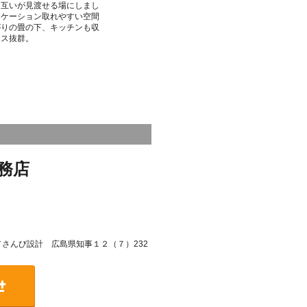
お互いが見渡せる場にしまし
ニケーション取れやすい空間
がりの畳の下、キッチンも収
ース抜群。
務店
号／さんび設計 広島県知事１２（７）232