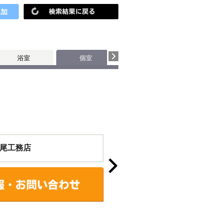
浴室
個室
玄関・廊下
尾工務店