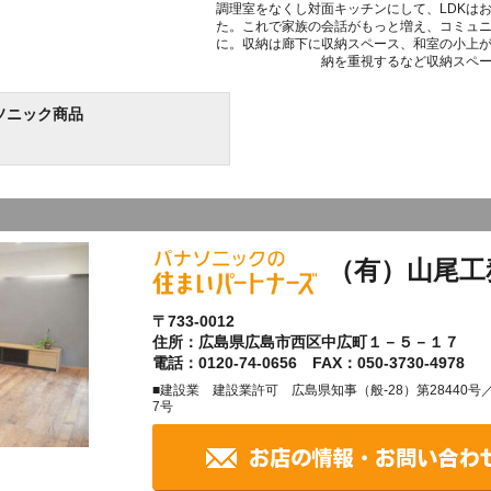
調理室をなくし対面キッチンにして、LDKは
た。これで家族の会話がもっと増え、コミュ
に。収納は廊下に収納スペース、和室の小上
納を重視するなど収納スペ
ソニック商品
（有）山尾工
〒733-0012
住所：広島県広島市西区中広町１－５－１７
電話：0120-74-0656 FAX：050-3730-4978
■建設業 建設業許可 広島県知事（般-28）第28440
7号