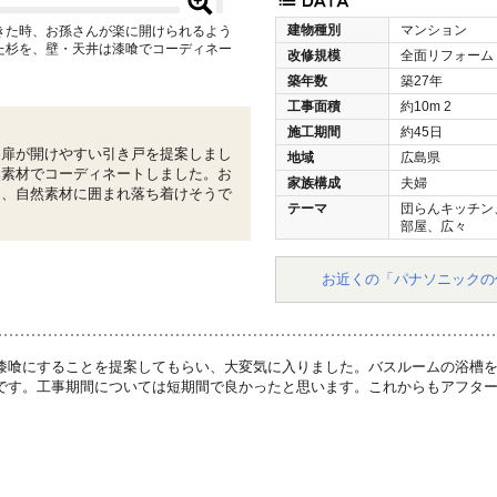
建物種別
マンション
きた時、お孫さんが楽に開けられるよう
た杉を、壁・天井は漆喰でコーディネー
改修規模
全面リフォーム
築年数
築27年
工事面積
約10m
2
施工期間
約45日
、扉が開けやすい引き戸を提案しまし
地域
広島県
然素材でコーディネートしました。お
家族構成
夫婦
は、自然素材に囲まれ落ち着けそうで
テーマ
団らんキッチン
部屋、広々
お近くの「パナソニックの
漆喰にすることを提案してもらい、大変気に入りました。バスルームの浴槽
です。工事期間については短期間で良かったと思います。これからもアフタ