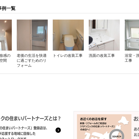
事例一覧
放感の
老後の生活を快適
トイレの改装工事
洗面の改装工事
浴室・
空間
に過ごすためのリ
工事
フォーム