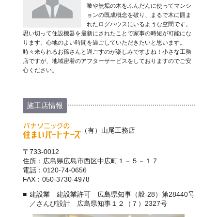
喰や無垢の木をふんだんに使ってマンシ
ョンの既成概念を破り、まるで木に囲ま
れたログハウスにいるような空間です。
思い切って住設機器を最新にされたことで家事の時短が可能にな
ります。心地のよい時間を過ごしていただきたいと思います。
時々来られるお孫さんと過ごすのが楽しみですよね！小さな工務
店ですが、地域密着のアフターサービスをしておりますのでご安
心ください。
施工店情報
（有）山尾工務店
〒733-0012
住所：広島県広島市西区中広町１－５－１７
電話：0120-74-0656
FAX：050-3730-4978
建設業 建設業許可 広島県知事（般-28）第28440号
／さんび設計 広島県知事１２（７）2327号