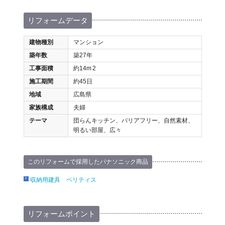
リフォームデータ
建物種別
マンション
築年数
築27年
工事面積
約14m
2
施工期間
約45日
地域
広島県
家族構成
夫婦
テーマ
団らんキッチン、バリアフリー、自然素材、
明るい部屋、広々
このリフォームで採用したパナソニック商品
収納用建具 ベリティス
リフォームポイント