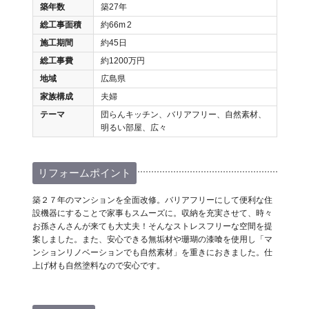
築年数
築27年
総工事面積
約66m
2
施工期間
約45日
総工事費
約1200万円
地域
広島県
家族構成
夫婦
テーマ
団らんキッチン、バリアフリー、自然素材、
明るい部屋、広々
リフォームポイント
築２７年のマンションを全面改修。バリアフリーにして便利な住
設機器にすることで家事もスムーズに。収納を充実させて、時々
お孫さんさんが来ても大丈夫！そんなストレスフリーな空間を提
案しました。また、安心できる無垢材や珊瑚の漆喰を使用し「マ
ンションリノベーションでも自然素材」を重きにおきました。仕
上げ材も自然塗料なので安心です。