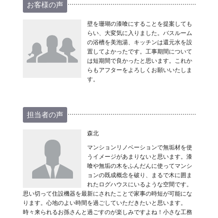
お客様の声
壁を珊瑚の漆喰にすることを提案しても
らい、大変気に入りました。バスルーム
の浴槽を美泡湯、キッチンは還元水を設
置してよかったです。工事期間について
は短期間で良かったと思います。これか
らもアフターをよろしくお願いいたしま
す。
担当者の声
森北
マンションリノベーションで無垢材を使
うイメージがあまりないと思います。漆
喰や無垢の木をふんだんに使ってマンシ
ョンの既成概念を破り、まるで木に囲ま
れたログハウスにいるような空間です。
思い切って住設機器を最新にされたことで家事の時短が可能にな
ります。心地のよい時間を過ごしていただきたいと思います。
時々来られるお孫さんと過ごすのが楽しみですよね！小さな工務