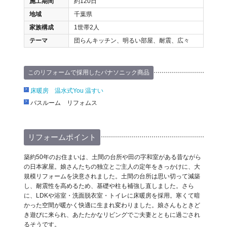
施工期間
約120日
地域
千葉県
家族構成
1世帯2人
テーマ
団らんキッチン、明るい部屋、耐震、広々
このリフォームで採用したパナソニック商品
床暖房 温水式You 温すい
バスルーム リフォムス
リフォームポイント
築約50年のお住まいは、土間の台所や田の字和室がある昔ながら
の日本家屋。娘さんたちの独立とご主人の定年をきっかけに、大
規模リフォームを決意されました。土間の台所は思い切って減築
し、耐震性を高めるため、基礎や柱も補強し直しました。さら
に、LDKや浴室・洗面脱衣室・トイレに床暖房を採用。寒くて暗
かった空間が暖かく快適に生まれ変わりました。娘さんもときど
き遊びに来られ、あたたかなリビングでご夫妻とともに過ごされ
るそうです。