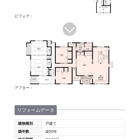
ビフォア：
アフター：
リフォームデータ
建物種別
戸建て
築年数
築50年