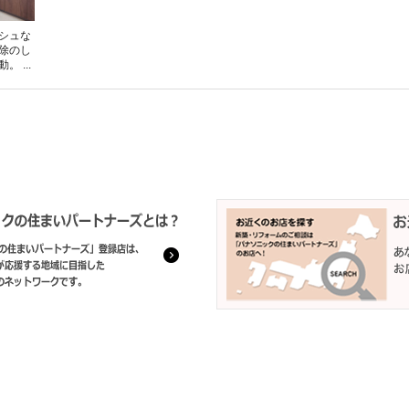
シュな
除のし
 ...