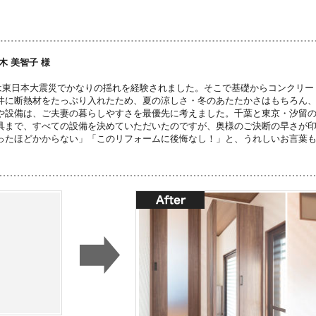
木 美智子 様
は東日本大震災でかなりの揺れを経験されました。そこで基礎からコンクリー
井に断熱材をたっぷり入れたため、夏の涼しさ・冬のあたたかさはもちろん
や設備は、ご夫妻の暮らしやすさを最優先に考えました。千葉と東京・汐留
具まで、すべての設備を決めていただいたのですが、奥様のご決断の早さが
ったほどかからない」「このリフォームに後悔なし！」と、うれしいお言葉