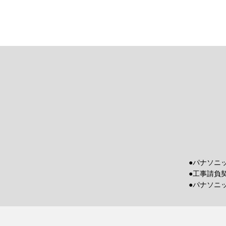
●パナソニ
●工事請負
●パナソニ