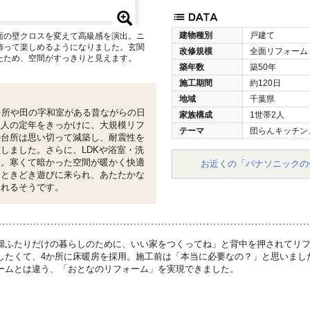
建物種別
戸建て
面の壁クロスを変えて高級感を演出。ニ
飾って楽しめるようになりました。玄関
改修規模
全面リフォーム
たため、空間がすっきりと見えます。
築年数
築50年
施工期間
約120日
地域
千葉県
台所や田の字和室がある昔ながらの日
家族構成
1世帯2人
主人の定年をきっかけに、大規模リフ
テーマ
団らんキッチン
の台所は思い切って減築し、耐震性を
しました。さらに、LDKや浴室・洗
用。寒くて暗かった空間が暖かく快適
お近くの「パナソニックの
もときどき遊びに来られ、あたたかな
されるそうです。
婦ふたりだけの暮らしのために、いい家をつくってね」と背中を押されてリ
したくて、4か所に床暖房を採用。施工前は「本当に必要なの？」と思いまし
ームとは違う、「おとなのリフォーム」を実現できました。