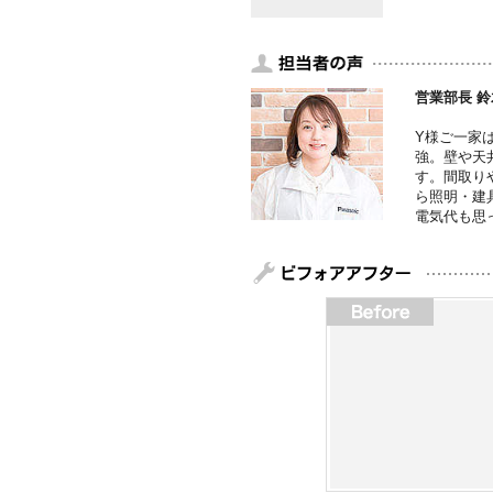
営業部長 鈴
Y様ご一家
強。壁や天
す。間取り
ら照明・建
電気代も思