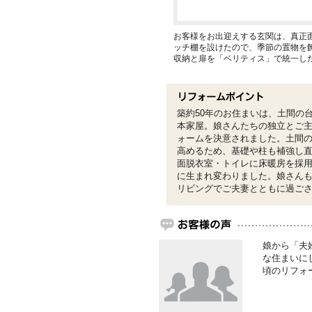
お客様をお出迎えする玄関は、真正
ッチ棚を設けたので、季節の置物を
収納と扉を「ベリティス」で統一し
築約50年のお住まいは、土間の
本家屋。娘さんたちの独立とご
ォームを決意されました。土間
高めるため、基礎や柱も補強し直
面脱衣室・トイレに床暖房を採
に生まれ変わりました。娘さん
リビングでご夫妻とともに過ご
娘から「夫
な住まいに
頃のリフォ