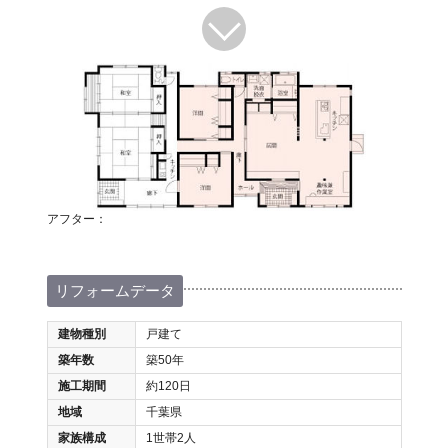
アフター：
リフォームデータ
建物種別
戸建て
築年数
築50年
施工期間
約120日
地域
千葉県
家族構成
1世帯2人