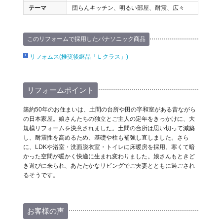
テーマ
団らんキッチン、明るい部屋、耐震、広々
このリフォームで採用したパナソニック商品
リフォムス(推奨後継品「Ｌクラス」)
リフォームポイント
築約50年のお住まいは、土間の台所や田の字和室がある昔ながら
の日本家屋。娘さんたちの独立とご主人の定年をきっかけに、大
規模リフォームを決意されました。土間の台所は思い切って減築
し、耐震性を高めるため、基礎や柱も補強し直しました。さら
に、LDKや浴室・洗面脱衣室・トイレに床暖房を採用。寒くて暗
かった空間が暖かく快適に生まれ変わりました。娘さんもときど
き遊びに来られ、あたたかなリビングでご夫妻とともに過ごされ
るそうです。
お客様の声