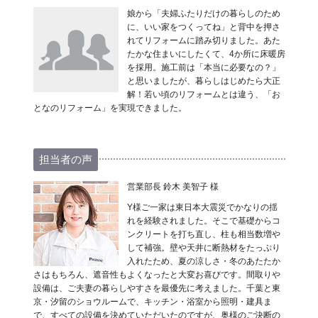
娘から「夫婦ふたりだけの暮らしのため
に、いい家をつくってね」と背中を押さ
れてリフォームに踏み切りました。あた
たかな住まいにしたくて、4か所に床暖房
を採用。施工前は「本当に必要なの？」
と思いましたが、暮らしはじめたら大正
解！若い頃のリフォームとは違う、「お
となのリフォーム」を実現できました。
担当者の声
営業部長 鈴木 美智子 様
Y様ご一家は東日本大震災でかなりの揺
れを経験されました。そこで基礎からコ
ンクリートを打ち直し、柱も相当数増や
して補強。壁や天井に断熱材をたっぷり
入れたため、夏の涼しさ・冬のあたたか
さはもちろん、遮音性もよくなったと大変お喜びです。間取りや
設備は、ご夫妻の暮らしやすさを最優先に考えました。千葉と東
京・汐留のショウルームで、キッチン・浴室から照明・建具ま
で、すべての設備を決めていただいたのですが、奥様のご決断の