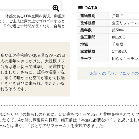
建物種別
戸建て
一体感のあるLDK空間を実現。床暖房
よく、ご主人は床の上でゴロゴロすると
改修規模
全面リフォーム
LDKで過ごす時間が長くなり、自然と
築年数
築50年
施工期間
約120日
地域
千葉県
家族構成
1世帯2人
台所や田の字和室がある昔ながらの日
テーマ
団らんキッチン
主人の定年をきっかけに、大規模リフ
の台所は思い切って減築し、耐震性を
しました。さらに、LDKや浴室・洗
お近くの「パナソニックの
用。寒くて暗かった空間が暖かく快適
もときどき遊びに来られ、あたたかな
されるそうです。
婦ふたりだけの暮らしのために、いい家をつくってね」と背中を押されてリ
したくて、4か所に床暖房を採用。施工前は「本当に必要なの？」と思いまし
ームとは違う、「おとなのリフォーム」を実現できました。