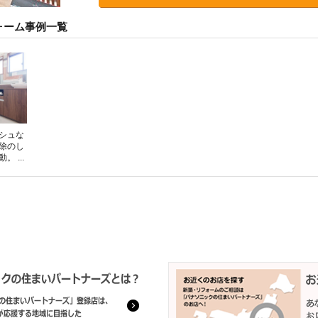
ォーム事例一覧
シュな
除のし
 ...