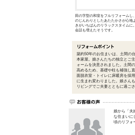
田の字型の和室をフルリフォームし、
のじんわりとしたあたたかさが心地
きがいちばんのリラックスタイムに。
会話も増えたそうです。
築約50年のお住まいは、土間の
本家屋。娘さんたちの独立とご
ォームを決意されました。土間
高めるため、基礎や柱も補強し直
面脱衣室・トイレに床暖房を採
に生まれ変わりました。娘さん
リビングでご夫妻とともに過ご
娘から「夫
な住まいに
頃のリフォ