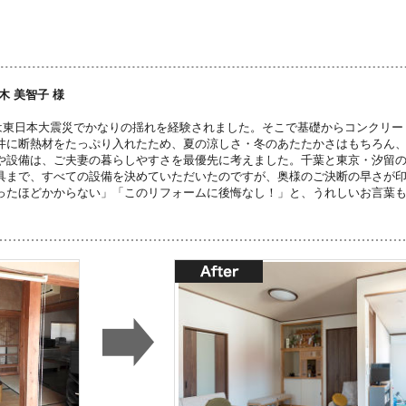
木 美智子 様
は東日本大震災でかなりの揺れを経験されました。そこで基礎からコンクリー
井に断熱材をたっぷり入れたため、夏の涼しさ・冬のあたたかさはもちろん
や設備は、ご夫妻の暮らしやすさを最優先に考えました。千葉と東京・汐留
具まで、すべての設備を決めていただいたのですが、奥様のご決断の早さが
ったほどかからない」「このリフォームに後悔なし！」と、うれしいお言葉