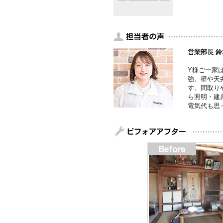
営業部長 鈴
Y様ご一家
強。壁や天
す。間取り
ら照明・建
電気代も思