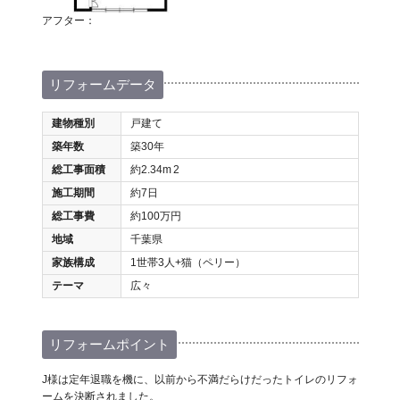
アフター：
リフォームデータ
建物種別
戸建て
築年数
築30年
総工事面積
約2.34m
2
施工期間
約7日
総工事費
約100万円
地域
千葉県
家族構成
1世帯3人+猫（ペリー）
テーマ
広々
リフォームポイント
J様は定年退職を機に、以前から不満だらけだったトイレのリフォ
ームを決断されました。