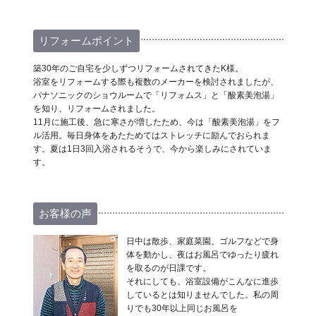
リフォームポイント
築30年のご自宅を少しずつリフォームされてきたK様。
浴室をリフォームする際も複数のメーカーを検討されましたが、
パナソニックのショウルームで「リフォムス」と「酸素美泡湯」
を知り、リフォームされました。
11月に施工後、急に寒さが増したため、今は「酸素美泡湯」をフ
ル活用。毎日身体をあたためてはストレッチに励んでおられま
す。夏は1日3回入浴されるそうで、今から楽しみにされていま
す。
お客様の声
日中は散歩、家庭菜園、ゴルフなどで身
体を動かし、夜はお風呂でゆったり疲れ
を取るのが日課です。
それにしても、浴室設備がこんなに進歩
しているとは知りませんでした。私の周
りでも30年以上同じお風呂を