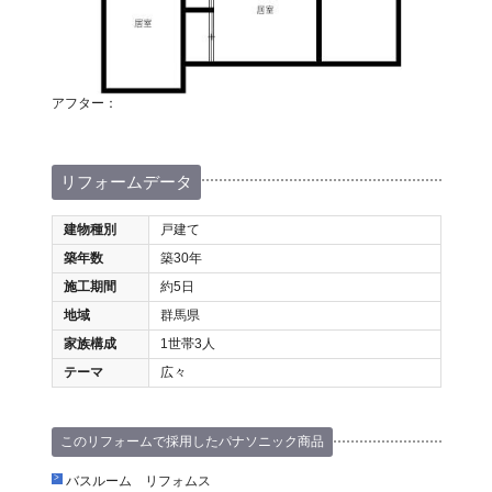
アフター：
リフォームデータ
建物種別
戸建て
築年数
築30年
施工期間
約5日
地域
群馬県
家族構成
1世帯3人
テーマ
広々
このリフォームで採用したパナソニック商品
バスルーム リフォムス