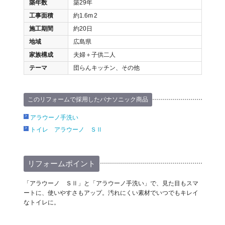
築年数
築29年
工事面積
約1.6m
2
施工期間
約20日
地域
広島県
家族構成
夫婦＋子供二人
テーマ
団らんキッチン、その他
このリフォームで採用したパナソニック商品
アラウーノ手洗い
トイレ アラウーノ ＳⅡ
リフォームポイント
「アラウーノ ＳⅡ」と「アラウーノ手洗い」で、見た目もスマ
ートに、使いやすさもアップ。汚れにくい素材でいつでもキレイ
なトイレに。