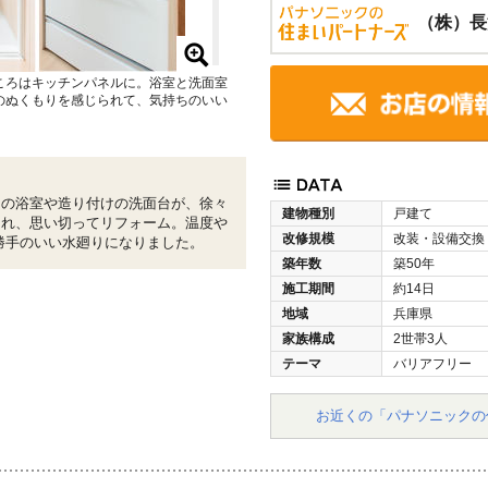
（株）長
ころはキッチンパネルに。浴室と洗面室
のぬくもりを感じられて、気持ちのいい
りの浴室や造り付けの洗面台が、徐々
建物種別
戸建て
られ、思い切ってリフォーム。温度や
改修規模
改装・設備交換
勝手のいい水廻りになりました。
築年数
築50年
施工期間
約14日
地域
兵庫県
家族構成
2世帯3人
テーマ
バリアフリー
お近くの「パナソニックの