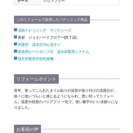
テーマ
バリアフリー
このリフォームで採用したパナソニック商品
洗面ドレッシング ウツクシーズ
床材 ジョイハードフロアー[終了品]
床暖房 温水式You 温すい
家庭用ヒートポンプ式 温水床暖房システム
脱衣所暖房衣類乾燥機
リフォームポイント
長年、使ってこられたタイル貼りの浴室や造り付けの洗面台が、
徐々に使いづらいと感じるようになられ、思い切ってリフォー
ム。温度や段差のバリアフリ ー化で、使い勝手のいい水廻りにな
りました。
お客様の声