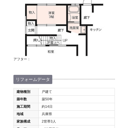
アフター：
リフォームデータ
建物種別
戸建て
築年数
築50年
施工期間
約14日
地域
兵庫県
家族構成
2世帯3人