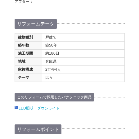
アフター：
リフォームデータ
建物種別
戸建て
築年数
築50年
施工期間
約180日
地域
兵庫県
家族構成
2世帯4人
テーマ
広々
このリフォームで採用したパナソニック商品
LED照明 ダウンライト
リフォームポイント