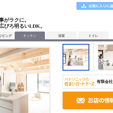
事がラクに。
広びろ明るいLDK。
リビング
キッチン
浴室
トイレ
有限会社