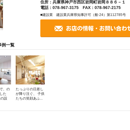
住所：兵庫県神戸市西区岩岡町岩岡８８６－１
電話：078-967-3175 FAX：078-967-2175
■建設業 建設業兵庫県知事許可（般-24）第112785号
事例一覧
で、の
たっぷりの日差し
した
が降り注ぐ、 子供
進の設
たちの笑顔あふ...