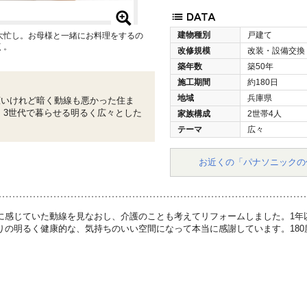
建物種別
戸建て
大忙し。お母様と一緒にお料理をするの
く。
改修規模
改装・設備交換
築年数
築50年
施工期間
約180日
地域
兵庫県
広いけれど暗く動線も悪かった住ま
 3世代で暮らせる明るく広々とした
家族構成
2世帯4人
テーマ
広々
お近くの「パナソニックの
に感じていた動線を見なおし、介護のことも考えてリフォームしました。1年
りの明るく健康的な、気持ちのいい空間になって本当に感謝しています。18