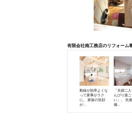
有限会社南工務店のリフォーム
動線が効率よくな
「夫婦二人
って家事がラク
んびり過ご
に。 家族の笑顔
い」。 先
が...
備...