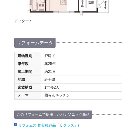
アフター：
リフォームデータ
建物種別
戸建て
築年数
築25年
施工期間
約21日
地域
岩手県
家族構成
1世帯2人
テーマ
団らんキッチン
このリフォームで採用したパナソニック商品
リフォムス(推奨後継品「Ｌクラス」)