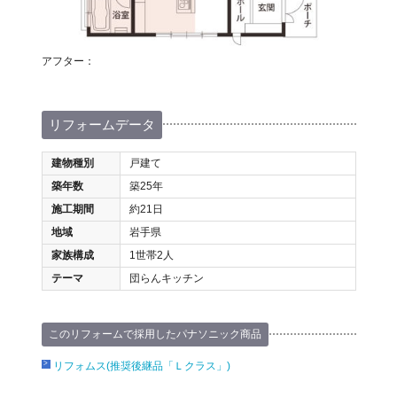
アフター：
リフォームデータ
建物種別
戸建て
築年数
築25年
施工期間
約21日
地域
岩手県
家族構成
1世帯2人
テーマ
団らんキッチン
このリフォームで採用したパナソニック商品
リフォムス(推奨後継品「Ｌクラス」)