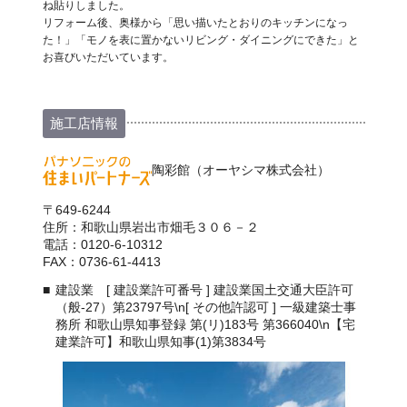
ね貼りしました。
リフォーム後、奥様から「思い描いたとおりのキッチンになっ
た！」「モノを表に置かないリビング・ダイニングにできた」と
お喜びいただいています。
施工店情報
陶彩館（オーヤシマ株式会社）
〒649-6244
住所：和歌山県岩出市畑毛３０６－２
電話：0120-6-10312
FAX：0736-61-4413
建設業 [ 建設業許可番号 ] 建設業国土交通大臣許可
（般-27）第23797号\n[ その他許認可 ] 一級建築士事
務所 和歌山県知事登録 第(リ)183号 第366040\n【宅
建業許可】和歌山県知事(1)第3834号