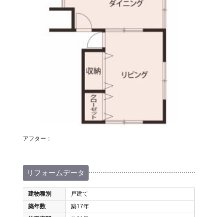
アフター：
リフォームデータ
建物種別
戸建て
築年数
築17年