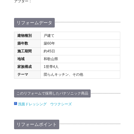
アフター：
リフォームデータ
建物種別
戸建て
築年数
築60年
施工期間
約45日
地域
和歌山県
家族構成
1世帯4人
テーマ
団らんキッチン、その他
このリフォームで採用したパナソニック商品
洗面ドレッシング ウツクシーズ
リフォームポイント