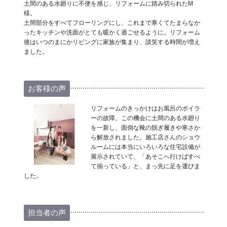
土間のある水廻りに不便を感じ、リフォームに踏み切られたM
様。
土間部分をすべてフローリングにし、これまで寒くてたまらなか
ったキッチンや洗面がとても暖かく過ごせるように。リフォーム
後はいつのまにかリビングに家族が集まり、談笑する時間が増え
ました。
お客様の声
リフォームのきっかけはお風呂のボイラ
ーの故障。この機会に土間のある水廻り
を一新し、面倒な靴の脱ぎ履きや寒さか
ら解放されました。施工店さんのショウ
ルームには本当にいろいろな住宅設備が
展示されていて、「あそこへ行けばすべ
て揃っている」と、まっ先に足を運びま
した。
担当者の声