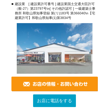
建設業 [ 建設業許可番号 ] 建設業国土交通大臣許可
（般-27）第23797号\n[ その他許認可 ] 一級建築士事
務所 和歌山県知事登録 第(リ)183号 第366040\n【宅
建業許可】和歌山県知事(1)第3834号
お店に電話をする