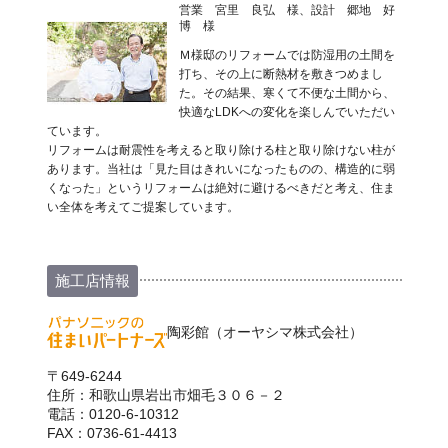
営業 宮里 良弘 様、設計 郷地 好
博 様
Ｍ様邸のリフォームでは防湿用の土間を
打ち、その上に断熱材を敷きつめまし
た。その結果、寒くて不便な土間から、
快適なLDKへの変化を楽しんでいただい
ています。
リフォームは耐震性を考えると取り除ける柱と取り除けない柱が
あります。当社は「見た目はきれいになったものの、構造的に弱
くなった」というリフォームは絶対に避けるべきだと考え、住ま
い全体を考えてご提案しています。
施工店情報
陶彩館（オーヤシマ株式会社）
〒649-6244
住所：和歌山県岩出市畑毛３０６－２
電話：0120-6-10312
FAX：0736-61-4413