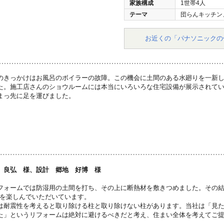
家族構成
1世帯4人
テーマ
団らんキッチン
お近くの「パナソニックの
のきっかけはお風呂のボイラーの故障。この機会に土間のある水廻りを一新
た。施工店さんのショウルームには本当にいろいろな住宅設備が展示されて
まっ先に足を運びました。
 良弘 様、設計 郷地 好博 様
フォームでは防湿用の土間を打ち、その上に断熱材を敷きつめました。その結
化を楽しんでいただいています。
は耐震性を考えると取り除ける柱と取り除けない柱があります。当社は「見
た」というリフォームは絶対に避けるべきだと考え、住まい全体を考えてご