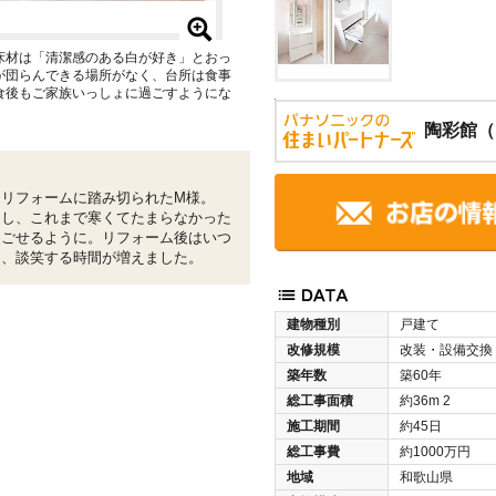
床材は「清潔感のある白が好き」とおっ
が団らんできる場所がなく、台所は食事
食後もご家族いっしょに過ごすようにな
陶彩館（
リフォームに踏み切られたM様。
にし、これまで寒くてたまらなかった
過ごせるように。リフォーム後はいつ
り、談笑する時間が増えました。
建物種別
戸建て
改修規模
改装・設備交換
築年数
築60年
総工事面積
約36m
2
施工期間
約45日
総工事費
約1000万円
地域
和歌山県