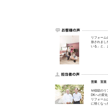
リフォーム
放されまし
いる」と、
営業 宮里
Ｍ様邸のリ
DKへの変
リフォーム
に弱くなっ