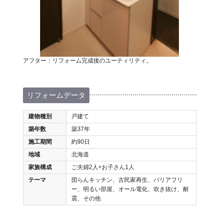
アフター：リフォーム完成後のユーティリティ。
リフォームデータ
建物種別
戸建て
築年数
築37年
施工期間
約90日
地域
北海道
家族構成
ご夫婦2人+お子さん1人
テーマ
団らんキッチン、古民家再生、バリアフリ
ー、明るい部屋、オール電化、吹き抜け、耐
震、その他