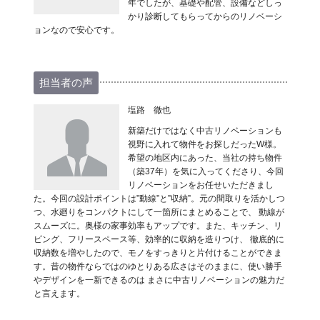
年でしたが、基礎や配管、設備などしっ
かり診断してもらってからのリノベーシ
ョンなので安心です。
担当者の声
塩路 徹也
新築だけではなく中古リノベーションも
視野に入れて物件をお探しだったW様。
希望の地区内にあった、当社の持ち物件
（築37年）を気に入ってくださり、今回
リノベーションをお任せいただきまし
た。今回の設計ポイントは”動線”と”収納”。元の間取りを活かしつ
つ、水廻りをコンパクトにして一箇所にまとめることで、 動線が
スムーズに。奥様の家事効率もアップです。また、キッチン、リ
ビング、フリースペース等、効率的に収納を造りつけ、 徹底的に
収納数を増やしたので、モノをすっきりと片付けることができま
す。昔の物件ならではのゆとりある広さはそのままに、使い勝手
やデザインを一新できるのは まさに中古リノベーションの魅力だ
と言えます。