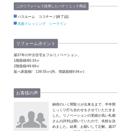
このリフォームで採用したパナソニック商品
バスルーム ココチーノ[終了品]
洗面ドレッシング シーライン
リフォームポイント
築37年の中古住宅をフルリノベーション。
1階面積/80.33㎡
2階面積/49.68㎡
延べ床面積/ 139.55㎡(内、増築面積9.94㎡)
お客様の声
納得のいく間取りが出来るまで、半年間
じっくり打ち合わせをさせていただきま
した。リノベーションの実績が高い札都
さんの評判は聞いていたので、依頼を決
めました。結果、お願いして正解。築37