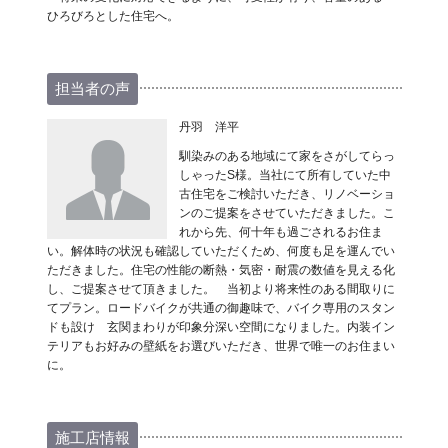
ひろびろとした住宅へ。
担当者の声
丹羽 洋平
馴染みのある地域にて家をさがしてらっ
しゃったS様。当社にて所有していた中
古住宅をご検討いただき、リノベーショ
ンのご提案をさせていただきました。こ
れから先、何十年も過ごされるお住ま
い。解体時の状況も確認していただくため、何度も足を運んでい
ただきました。住宅の性能の断熱・気密・耐震の数値を見える化
し、ご提案させて頂きました。 当初より将来性のある間取りに
てプラン。ロードバイクが共通の御趣味で、バイク専用のスタン
ドも設け 玄関まわりが印象分深い空間になりました。内装イン
テリアもお好みの壁紙をお選びいただき、世界で唯一のお住まい
に。
施工店情報