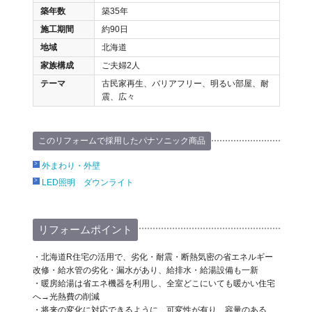
築年数
築35年
施工期間
約90日
地域
北海道
家族構成
ご夫婦2人
テーマ
古民家再生、バリアフリー、明るい部屋、耐
震、広々
このリフォームで採用したパナソニック商品
外まわり・外壁
LED照明 ダウンライト
リフォームポイント
・北海道R住宅の活用で、劣化・耐震・断熱気密の省エネルギー
改修・給水管の劣化・漏水があり、給排水・給湯設備も一新
・暖房給湯は省エネ機器を利用し、全室どこにいても暖かい住宅
へ→光熱費の削減
・将来の変化に対応できるように、可変性が有り、容量のある