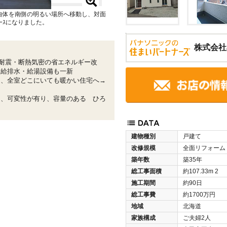
自体を南側の明るい場所へ移動し、対面
ｰｽになりました。
株式会社
耐震・断熱気密の省エネルギー改
、給排水・給湯設備も一新
し、全室どこにいても暖かい住宅へ→
に、可変性が有り、容量のある ひろ
建物種別
戸建て
改修規模
全面リフォーム
築年数
築35年
総工事面積
約107.33m
2
施工期間
約90日
総工事費
約1700万円
地域
北海道
家族構成
ご夫婦2人