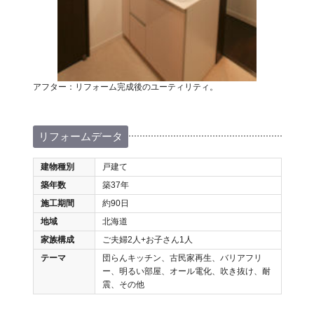
アフター：リフォーム完成後のユーティリティ。
リフォームデータ
建物種別
戸建て
築年数
築37年
施工期間
約90日
地域
北海道
家族構成
ご夫婦2人+お子さん1人
テーマ
団らんキッチン、古民家再生、バリアフリ
ー、明るい部屋、オール電化、吹き抜け、耐
震、その他