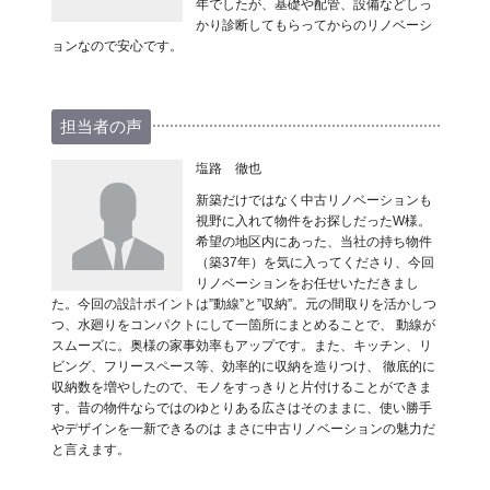
年でしたが、基礎や配管、設備などしっ
かり診断してもらってからのリノベーシ
ョンなので安心です。
担当者の声
塩路 徹也
新築だけではなく中古リノベーションも
視野に入れて物件をお探しだったW様。
希望の地区内にあった、当社の持ち物件
（築37年）を気に入ってくださり、今回
リノベーションをお任せいただきまし
た。今回の設計ポイントは”動線”と”収納”。元の間取りを活かしつ
つ、水廻りをコンパクトにして一箇所にまとめることで、 動線が
スムーズに。奥様の家事効率もアップです。また、キッチン、リ
ビング、フリースペース等、効率的に収納を造りつけ、 徹底的に
収納数を増やしたので、モノをすっきりと片付けることができま
す。昔の物件ならではのゆとりある広さはそのままに、使い勝手
やデザインを一新できるのは まさに中古リノベーションの魅力だ
と言えます。