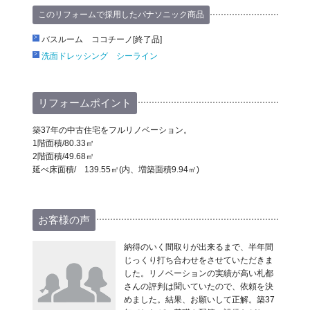
このリフォームで採用したパナソニック商品
バスルーム ココチーノ[終了品]
洗面ドレッシング シーライン
リフォームポイント
築37年の中古住宅をフルリノベーション。
1階面積/80.33㎡
2階面積/49.68㎡
延べ床面積/ 139.55㎡(内、増築面積9.94㎡)
お客様の声
納得のいく間取りが出来るまで、半年間
じっくり打ち合わせをさせていただきま
した。リノベーションの実績が高い札都
さんの評判は聞いていたので、依頼を決
めました。結果、お願いして正解。築37