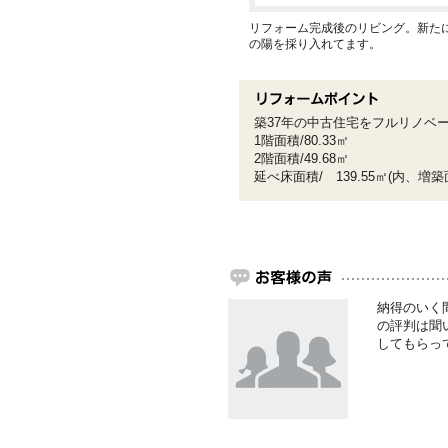
リフォーム完成後のリビング。新た
の陽を採り入れてます。
築37年の中古住宅をフルリノベ
1階面積/80.33㎡
2階面積/49.68㎡
延べ床面積/ 139.55㎡(内、増築面
納得のいく
の評判は聞
してもらっ