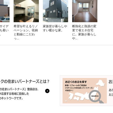
サイデ
希望を叶えるリノ
家族皆が暮らしや
断熱化と熱源の変
ち着い
ベーション。収納
すい暖かな家。
更で省エネ住宅
。
と動線にこだわ
に。家族が暮らし
っ...
や...