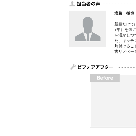
塩路 徹也
新築だけで
7年）を気
を活かしつ
た、キッチ
片付けるこ
古リノベー