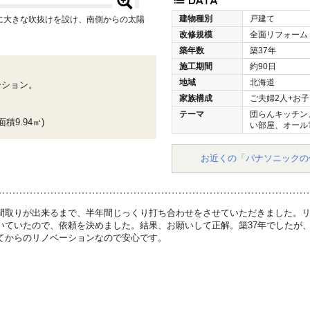
建物種別
戸建て
に大きな吹抜けを設け、南側からの太陽
改修規模
全面リフォーム
築年数
築37年
施工期間
約90日
地域
北海道
ーション。
家族構成
ご夫婦2人+お子
テーマ
団らんキッチン
積9.94㎡)
い部屋、オール
お近くの「パナソニックの
間取りが出来るまで、半年間じっくり打ち合わせをさせていただきました。
いていたので、依頼を決めました。結果、お願いして正解。築37年でしたが
てからのリノベーションなので安心です。