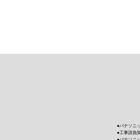
●パナソニ
●工事請負
●パナソニ