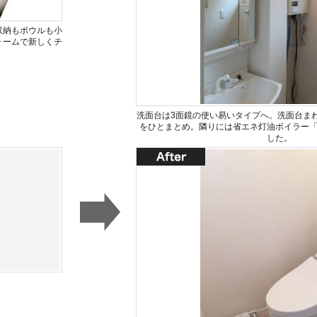
収納もボウルも小
ォームで新しくチ
洗面台は3面鏡の使い易いタイプへ。洗面台ま
をひとまとめ。隣りには省エネ灯油ボイラー
した。