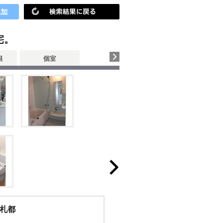
宅。
根
個室
札都