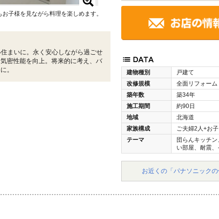
もお子様を見ながら料理を楽しめます。
い住まいに。永く安心しながら過ごせ
・気密性能を向上。将来的に考え、バ
りに。
建物種別
戸建て
改修規模
全面リフォーム
築年数
築34年
施工期間
約90日
地域
北海道
家族構成
ご夫婦2人+お子
テーマ
団らんキッチン
い部屋、耐震、
お近くの「パナソニックの