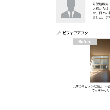
希望地区内
人様からは
や、日々の
ました。デ
以前のリビングの窓は、一
ても寒かった