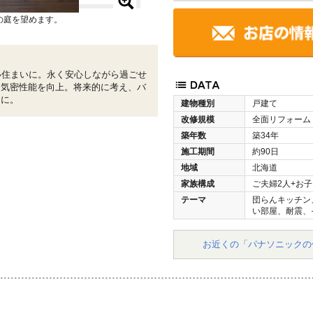
の庭を望めます。
い住まいに。永く安心しながら過ごせ
・気密性能を向上。将来的に考え、バ
りに。
建物種別
戸建て
改修規模
全面リフォーム
築年数
築34年
施工期間
約90日
地域
北海道
家族構成
ご夫婦2人+お子
テーマ
団らんキッチン
い部屋、耐震、
お近くの「パナソニックの