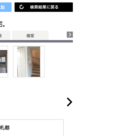
宅。
根
個室
札都