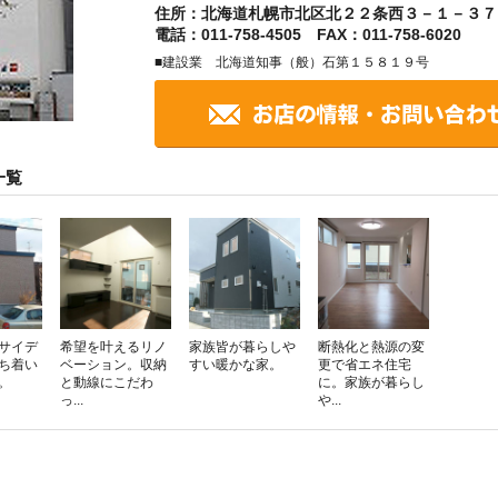
住所：北海道札幌市北区北２２条西３－１－３７
電話：011-758-4505 FAX：011-758-6020
■建設業 北海道知事（般）石第１５８１９号
一覧
サイデ
希望を叶えるリノ
家族皆が暮らしや
断熱化と熱源の変
ち着い
ベーション。収納
すい暖かな家。
更で省エネ住宅
。
と動線にこだわ
に。家族が暮らし
っ...
や...