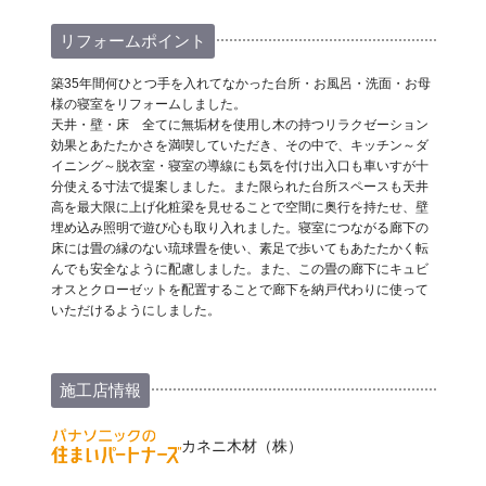
リフォームポイント
築35年間何ひとつ手を入れてなかった台所・お風呂・洗面・お母
様の寝室をリフォームしました。
天井・壁・床 全てに無垢材を使用し木の持つリラクゼーション
効果とあたたかさを満喫していただき、その中で、キッチン～ダ
イニング～脱衣室・寝室の導線にも気を付け出入口も車いすが十
分使える寸法で提案しました。また限られた台所スペースも天井
高を最大限に上げ化粧梁を見せることで空間に奥行を持たせ、壁
埋め込み照明で遊び心も取り入れました。寝室につながる廊下の
床には畳の縁のない琉球畳を使い、素足で歩いてもあたたかく転
んでも安全なように配慮しました。また、この畳の廊下にキュビ
オスとクローゼットを配置することで廊下を納戸代わりに使って
いただけるようにしました。
施工店情報
カネニ木材（株）