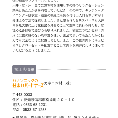
様の寝室をリフォームしました。
天井・壁・床 全てに無垢材を使用し木の持つリラクゼーション
効果とあたたかさを満喫していただき、その中で、キッチン～ダ
イニング～脱衣室・寝室の導線にも気を付け出入口も車いすが十
分使える寸法で提案しました。また限られた台所スペースも天井
高を最大限に上げ化粧梁を見せることで空間に奥行を持たせ、壁
埋め込み照明で遊び心も取り入れました。寝室につながる廊下の
床には畳の縁のない琉球畳を使い、素足で歩いてもあたたかく転
んでも安全なように配慮しました。また、この畳の廊下にキュビ
オスとクローゼットを配置することで廊下を納戸代わりに使って
いただけるようにしました。
施工店情報
カネニ木材（株）
〒443-0033
住所：愛知県蒲郡市松原町２０－１０
電話：0533-68-1231
FAX：0533-67-1258
建設業 愛知県知事許可（般－3）第２２６８号\n