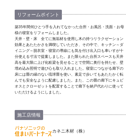
リフォームポイント
築35年間何ひとつ手を入れてなかった台所・お風呂・洗面・お母
様の寝室をリフォームしました。
天井・壁・床 全てに無垢材を使用し木の持つリラクゼーション
効果とあたたかさを満喫していただき、その中で、キッチン～ダ
イニング～脱衣室・寝室の導線にも気を付け出入口も車いすが十
分使える寸法で提案しました。また限られた台所スペースも天井
高を最大限に上げ化粧梁を見せることで空間に奥行を持たせ、壁
埋め込み照明で遊び心も取り入れました。寝室につながる廊下の
床には畳の縁のない琉球畳を使い、素足で歩いてもあたたかく転
んでも安全なように配慮しました。また、この畳の廊下にキュビ
オスとクローゼットを配置することで廊下を納戸代わりに使って
いただけるようにしました。
施工店情報
カネニ木材（株）