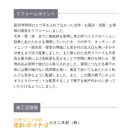
リフォームポイント
築35年間何ひとつ手を入れてなかった台所・お風呂・洗面・お母
様の寝室をリフォームしました。
天井・壁・床 全てに無垢材を使用し木の持つリラクゼーション
効果とあたたかさを満喫していただき、その中で、キッチン～ダ
イニング～脱衣室・寝室の導線にも気を付け出入口も車いすが十
分使える寸法で提案しました。また限られた台所スペースも天井
高を最大限に上げ化粧梁を見せることで空間に奥行を持たせ、壁
埋め込み照明で遊び心も取り入れました。寝室につながる廊下の
床には畳の縁のない琉球畳を使い、素足で歩いてもあたたかく転
んでも安全なように配慮しました。また、この畳の廊下にキュビ
オスとクローゼットを配置することで廊下を納戸代わりに使って
いただけるようにしました。
施工店情報
カネニ木材（株）