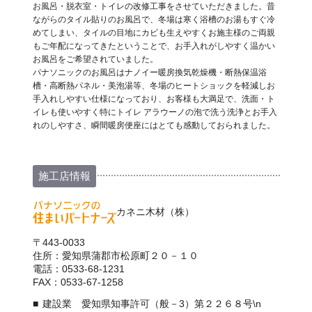
お風呂・脱衣室・トイレの改修工事をさせていただきました。昔
ながらのタイル貼りのお風呂で、冬場は寒く浴槽のお湯もすぐ冷
めてしまい、タイルの目地にカビも生えやすくお施主様のご両親
もご年配になってきたということで、お手入れがしやすく温かい
お風呂をご希望されていました。
パナソニックのお風呂はナノイー暖房換気乾燥機・断熱保温浴
槽・高断熱パネル・美泡湯等、冬場のヒートショックを軽減しお
手入れしやすい仕様になっており、お客様も大満足で、洗面・ト
イレも使いやすく特にトイレ アラウーノの泡で洗う洗浄とお手入
れのしやすさ、瞬間暖房便座にはとても感動しておられました。
施工店情報
カネニ木材（株）
〒443-0033
住所：愛知県蒲郡市松原町２０－１０
電話：0533-68-1231
FAX：0533-67-1258
建設業 愛知県知事許可（般－3）第２２６８号\n