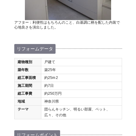
アフター：利便性はもちろんのこと、白基調に柄を配した内装で
心地良さを演出しました。
リフォームデータ
建物種別
戸建て
築年数
築25年
総工事面積
約25m
2
施工期間
約7日
総工事費
約250万円
地域
神奈川県
テーマ
団らんキッチン、明るい部屋、ペット、
広々、その他
リフォームポイント