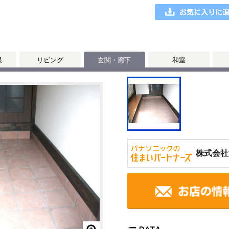
根
リビング
玄関・廊下
和室
株式会社