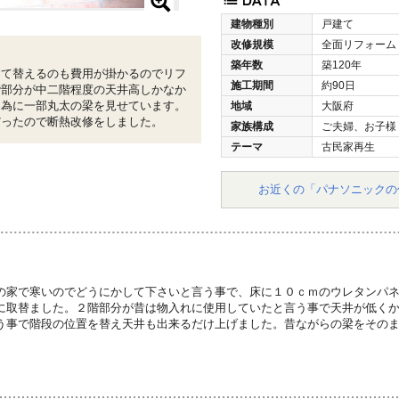
建物種別
戸建て
改修規模
全面リフォーム
築年数
築120年
建て替えるのも費用が掛かるのでリフ
施工期間
約90日
階部分が中二階程度の天井高しかなか
る為に一部丸太の梁を見せています。
地域
大阪府
だったので断熱改修をしました。
家族構成
ご夫婦、お子様
テーマ
古民家再生
お近くの「パナソニックの
の家で寒いのでどうにかして下さいと言う事で、床に１０ｃｍのウレタンパ
に取替ました。２階部分が昔は物入れに使用していたと言う事で天井が低く
う事で階段の位置を替え天井も出来るだけ上げました。昔ながらの梁をその