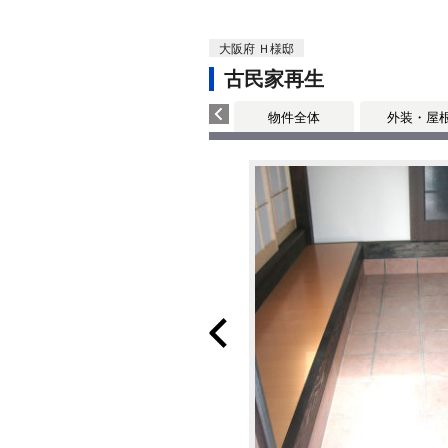
大阪府 Ｈ様邸
古民家再生
物件全体
外装・屋