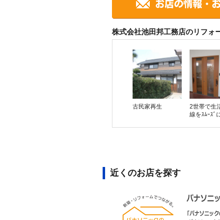
株式会社池田邦工務店のリフォ
古民家再生
2世帯で生
線をｽﾑｰｽﾞ
近くのお店を探す