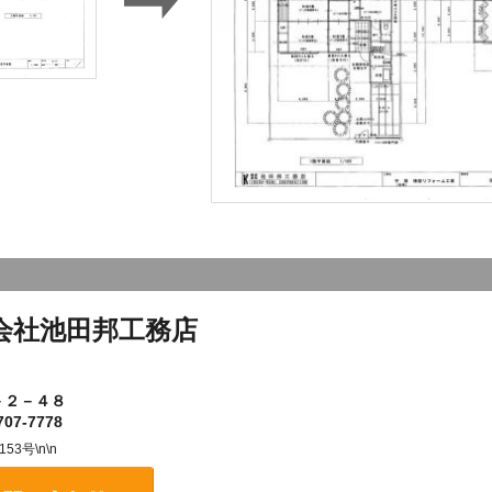
会社池田邦工務店
－２－４８
07-7778
3号\n\n