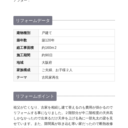
アフター：
リフォームデータ
建物種別
戸建て
築年数
築120年
総工事面積
約160m
2
施工期間
約90日
地域
大阪府
家族構成
ご夫婦、お子様２人
テーマ
古民家再生
リフォームポイント
祖父が亡くなり、古家を相続し建て替えるのも費用が掛かるので
リフォームする事になりました。２階部分が中二階程度の天井高
しかなかったので出来るだけ天井を上げる為に一部丸太の梁を見
せています。また、隙間風が吹き込む寒い家だったので断熱改修