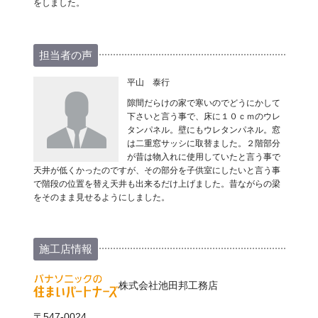
をしました。
担当者の声
平山 泰行
隙間だらけの家で寒いのでどうにかして
下さいと言う事で、床に１０ｃｍのウレ
タンパネル。壁にもウレタンパネル。窓
は二重窓サッシに取替ました。２階部分
が昔は物入れに使用していたと言う事で
天井が低くかったのですが、その部分を子供室にしたいと言う事
で階段の位置を替え天井も出来るだけ上げました。昔ながらの梁
をそのまま見せるようにしました。
施工店情報
株式会社池田邦工務店
〒547-0024