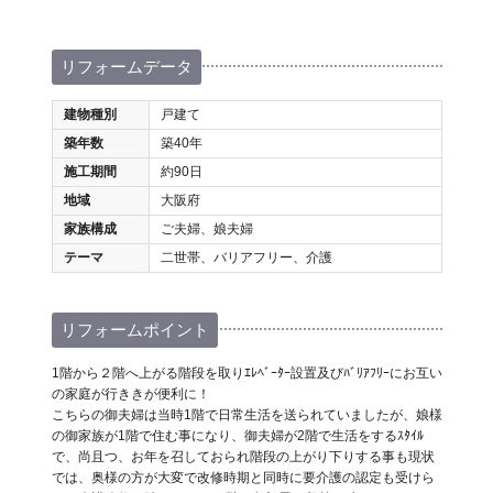
リフォームデータ
建物種別
戸建て
築年数
築40年
施工期間
約90日
地域
大阪府
家族構成
ご夫婦、娘夫婦
テーマ
二世帯、バリアフリー、介護
リフォームポイント
1階から２階へ上がる階段を取りｴﾚﾍﾞｰﾀｰ設置及びﾊﾞﾘｱﾌﾘｰにお互い
の家庭が行ききが便利に！
こちらの御夫婦は当時1階で日常生活を送られていましたが、娘様
の御家族が1階で住む事になり、御夫婦が2階で生活をするｽﾀｲﾙ
で、尚且つ、お年を召しておられ階段の上がり下りする事も現状
では、奥様の方が大変で改修時期と同時に要介護の認定も受けら