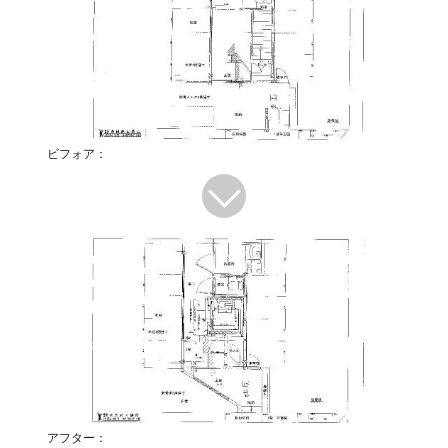
ビフォア：
アフター：