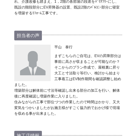
れ、介護改修も踏まえ、1，2階の各部屋の段差をﾊﾞﾘｱﾌﾘｰにし、
既設の階段部分にEV昇降器の設置、既設2階のﾊﾞﾙｺﾆｰ部分に寝室
を増築するﾘﾌｫｰﾑ工事です。
担当者の声
平山 泰行
まずこちらのご自宅は、EVの昇降部分は
事前に高さが収まることが可能なのか？
そこからのプラン作成で、屋根裏に昇り
大工と寸法取り等行い、検討から始まり
工事着工はEV制作期間を確認調整し始め
ました。
増築部分は解体前に寸法等確認し出来る部分の加工を行い、解体
後に再度確認し増築作業に入りました。
住みながらの工事で部位づつの作業したので時間はかかり、又大
変気をつかいましたがお施主様がすごく協力的でおかげ様で現場
を収める事が出来ました。
施工店情報